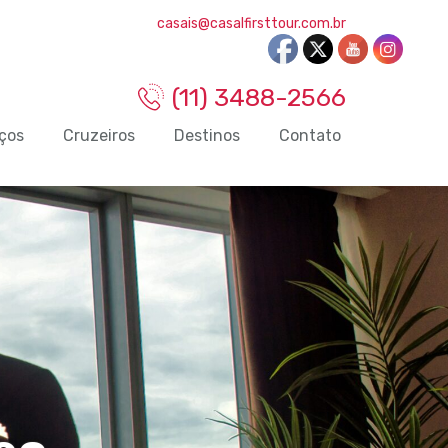
casais@casalfirsttour.com.br
(11) 3488-2566
ços
Cruzeiros
Destinos
Contato