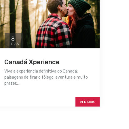
8
DIAS
Canadá Xperience
Viva a experiência definitiva do Canadá:
paisagens de tirar o fôlego, aventura e muito
prazer....
SAIBA MAIS
VER MAIS