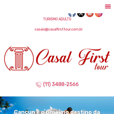
TURISMO ADULTO
casais@casalfirsttour.com.br
(11) 3488-2566
Cancun é o próximo destino da